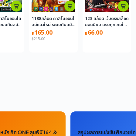
าสิโนออนไล
1188สล็อต คาสิโนออนไ
123 สล็อต เว็บตรงสล็อต
ระบบทันสมัย
ลน์แนวใหม่ ระบบทันสมัย
ยอดนิยม ครบทุกเกมในไ
่สุดในไทย
โบนัสสูงสุด 2024
ทย
165.00
66.00
฿
฿
฿215.00
ำหนัก ศึก ONE ลุมพินี 164 &
สรุปผลการแข่งขัน ศึกมวยไทย