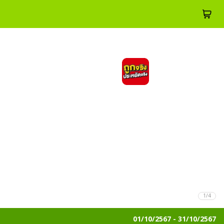
1/4
01/10/2567 - 31/10/2567